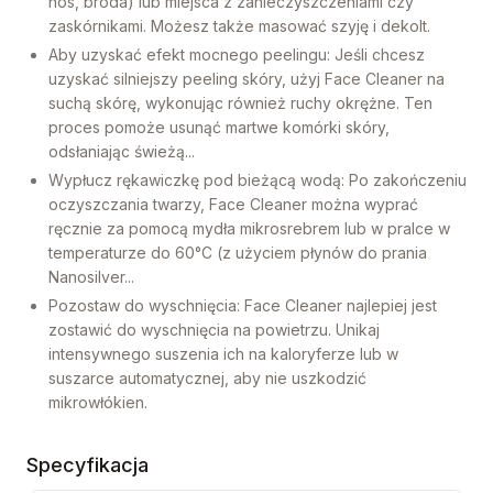
nos, broda) lub miejsca z zanieczyszczeniami czy
zaskórnikami. Możesz także masować szyję i dekolt.
Aby uzyskać efekt mocnego peelingu: Jeśli chcesz
uzyskać silniejszy peeling skóry, użyj Face Cleaner na
suchą skórę, wykonując również ruchy okrężne. Ten
proces pomoże usunąć martwe komórki skóry,
odsłaniając świeżą...
Wypłucz rękawiczkę pod bieżącą wodą: Po zakończeniu
oczyszczania twarzy, Face Cleaner można wyprać
ręcznie za pomocą mydła mikrosrebrem lub w pralce w
temperaturze do 60°C (z użyciem płynów do prania
Nanosilver...
Pozostaw do wyschnięcia: Face Cleaner najlepiej jest
zostawić do wyschnięcia na powietrzu. Unikaj
intensywnego suszenia ich na kaloryferze lub w
suszarce automatycznej, aby nie uszkodzić
mikrowłókien.
Specyfikacja