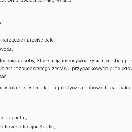
za. On prowadzi za rękę. Wiesz:
,
narzędzie i przejść dalej,
 woda.
doceniają osoby, które mają intensywne życie i nie chcą 
 Zamiast rozbudowanego zestawu przypadkowych produktów 
zań.
rostota nie jest modą. To praktyczna odpowiedź na realne
,
go zapachu,
atków na kolejne środki,