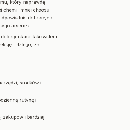
temu, który naprawdę
 chemii, mniej chaosu,
i odpowiednio dobranych
ego arsenału.
 detergentami, taki system
ekcję. Dlatego, że
narzędzi, środków i
dzienną rutynę i
j zakupów i bardziej