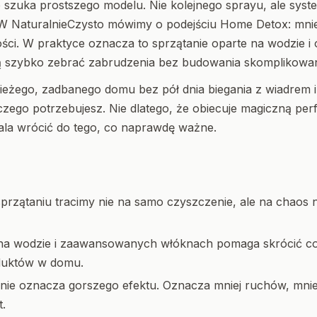
b szuka prostszego modelu. Nie kolejnego sprayu, ale sys
W NaturalnieCzysto mówimy o podejściu Home Detox: mniej
ości. W praktyce oznacza to sprzątanie oparte na wodzie 
ą szybko zebrać zabrudzenia bez budowania skomplikowan
świeżego, zadbanego domu bez pół dnia biegania z wiadrem i
zego potrzebujesz. Nie dlatego, że obiecuje magiczną perf
ala wrócić do tego, co naprawdę ważne.
sprzątaniu tracimy nie na samo czyszczenie, ale na chaos 
 na wodzie i zaawansowanych włóknach pomaga skrócić co
oduktów w domu.
 nie oznacza gorszego efektu. Oznacza mniej ruchów, mnie
t.