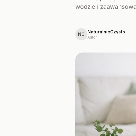
wodzie i zaawansow
NaturalnieCzysto
NC
Autor