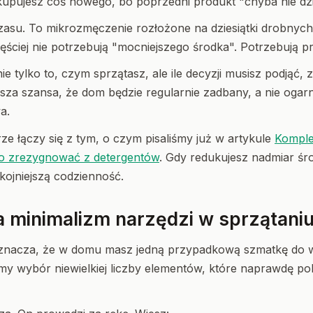
kupujesz coś nowego, bo poprzedni produkt "chyba nie dzia
zasu. To mikrozmęczenie rozłożone na dziesiątki drobnych 
ęściej nie potrzebują "mocniejszego środka". Potrzebują p
ie tylko to, czym sprzątasz, ale ile decyzji musisz podjąć,
sza szansa, że dom będzie regularnie zadbany, a nie ogar
a.
e łączy się z tym, o czym pisaliśmy już w artykule
Komple
to zrezygnować z detergentów
. Gdy redukujesz nadmiar śro
okojniejszą codzienność.
 minimalizm narzędzi w sprzątani
oznacza, że w domu masz jedną przypadkową szmatkę do w
omy wybór niewielkiej liczby elementów, które naprawdę p