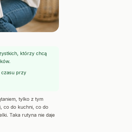
szystkich, którzy chcą
dków.
ć czasu przy
taniem, tylko z tym
i, co do kuchni, co do
lki. Taka rutyna nie daje