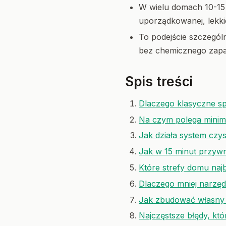
W wielu domach 10-15 
uporządkowanej, lekkie
To podejście szczególn
bez chemicznego zapa
Spis treści
Dlaczego klasyczne sp
Na czym polega minima
Jak działa system czy
Jak w 15 minut przywr
Które strefy domu naj
Dlaczego mniej narzęd
Jak zbudować własny 
Najczęstsze błędy, któr