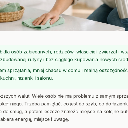
ł: dla osób zabieganych, rodziców, właścicieli zwierząt i w
ozbudowanej rutyny i bez ciągłego kupowania nowych śro
tem sprzątania, mniej chaosu w domu i realną oszczędnoś
uchni, łazienki i salonu.
roższych walut. Wiele osób nie ma problemu z samym sprzą
okół niego. Trzeba pamiętać, co jest do szyb, co do łazienk
o do smug, a potem jeszcze znaleźć miejsce na kolejne bute
biera energię, miejsce i uwagę.