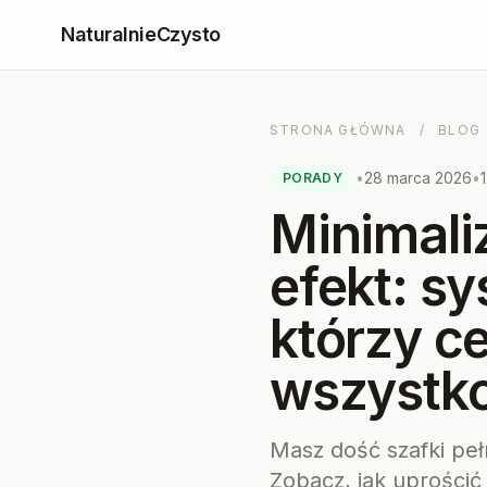
NaturalnieCzysto
STRONA GŁÓWNA
/
BLOG
•
28 marca 2026
•
PORADY
Minimali
efekt: sy
którzy c
wszystk
Masz dość szafki peł
Zobacz, jak uprościć