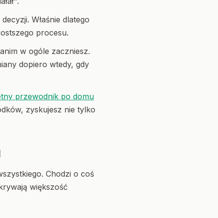
łał".
decyzji. Właśnie dlatego
rostszego procesu.
 zanim w ogóle zaczniesz.
niany dopiero wtedy, gdy
tny przewodnik po domu
dków, zyskujesz nie tylko
u
szystkiego. Chodzi o coś
okrywają większość