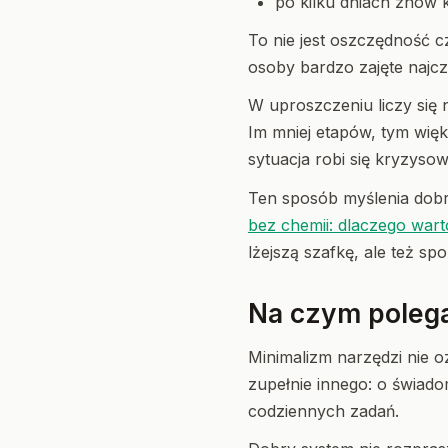
po kilku dniach znów 
To nie jest oszczędność c
osoby bardzo zajęte najcz
W uproszczeniu liczy się n
Im mniej etapów, tym więk
sytuacja robi się kryzysow
Ten sposób myślenia dobrz
bez chemii: dlaczego war
lżejszą szafkę, ale też sp
Na czym polega
Minimalizm narzędzi nie 
zupełnie innego: o świad
codziennych zadań.