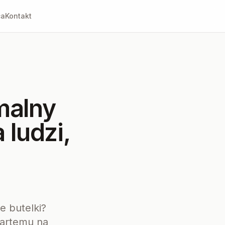
ca
Kontakt
malny
 ludzi,
d
e butelki?
partemu na