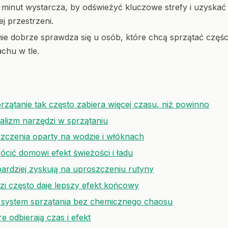
minut wystarcza, by odświeżyć kluczowe strefy i uzyskać
j przestrzeni.
ie dobrze sprawdza się u osób, które chcą sprzątać części
chu w tle.
rzątanie tak często zabiera więcej czasu, niż powinno
lizm narzędzi w sprzątaniu
szczenia oparty na wodzie i włóknach
ócić domowi efekt świeżości i ładu
bardziej zyskują na uproszczeniu rutyny
zi często daje lepszy efekt końcowy
system sprzątania bez chemicznego chaosu
e odbierają czas i efekt