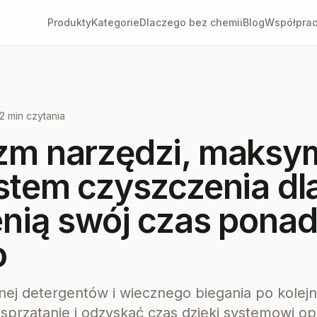
Produkty
Kategorie
Dlaczego bez chemii
Blog
Współpra
12 min czytania
zm narzędzi, maksy
stem czyszczenia dla
enią swój czas pona
o
nej detergentów i wiecznego biegania po kolejn
 sprzątanie i odzyskać czas dzięki systemowi o