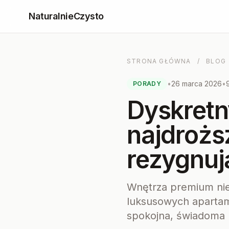
NaturalnieCzysto
STRONA GŁÓWNA
/
BLOG
•
26 marca 2026
•
PORADY
Dyskretn
najdrożs
rezygnuj
Wnętrza premium nie
luksusowych apartam
spokojna, świadoma 