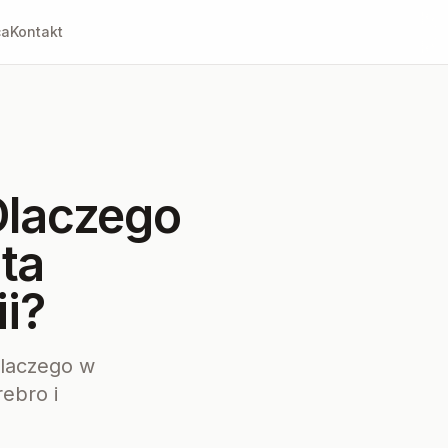
ca
Kontakt
Dlaczego
ta
ii?
dlaczego w
ebro i