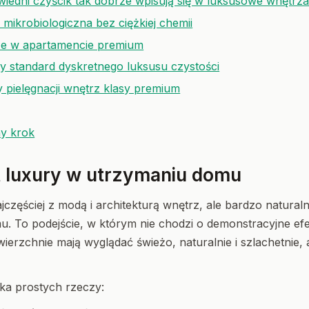
iedni czyścik tak dobrze wpisują się w luksusowe wnętrz
mikrobiologiczna bez ciężkiej chemii
ze w apartamencie premium
standard dyskretnego luksusu czystości
y pielęgnacji wnętrz klasy premium
ny krok
t luxury w utrzymaniu domu
ajczęściej z modą i architekturą wnętrz, ale bardzo natural
mu. To podejście, w którym nie chodzi o demonstracyjne efe
erzchnie mają wyglądać świeżo, naturalnie i szlachetnie, 
ka prostych rzeczy: