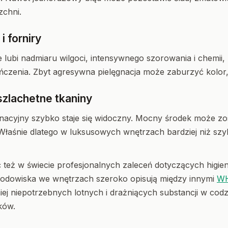
zchni.
 forniry
lubi nadmiaru wilgoci, intensywnego szorowania i chemii,
czenia. Zbyt agresywna pielęgnacja może zaburzyć kolor, 
szlachetne tkaniny
gnacyjny szybko staje się widoczny. Mocny środek może zo
 Właśnie dlatego w luksusowych wnętrzach bardziej niż szybk
 też w świecie profesjonalnych zaleceń dotyczących higien
odowiska we wnętrzach szeroko opisują między innymi
W
niej niepotrzebnych lotnych i drażniących substancji w co
ków.