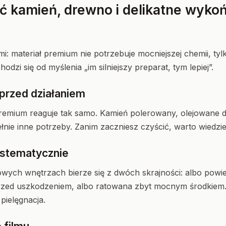
ć kamień, drewno i delikatne wyko
i: materiał premium nie potrzebuje mocniejszej chemii, tyl
odzi się od myślenia „im silniejszy preparat, tym lepiej”.
 przed działaniem
remium reaguje tak samo. Kamień polerowany, olejowane d
ełnie inne potrzeby. Zanim zaczniesz czyścić, warto wiedzi
systematycznie
wych wnętrzach bierze się z dwóch skrajności: albo powie
zed uszkodzeniem, albo ratowana zbyt mocnym środkiem
 pielęgnacja.