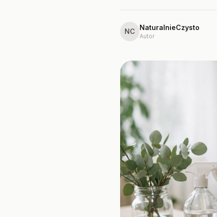
NaturalnieCzysto
NC
Autor