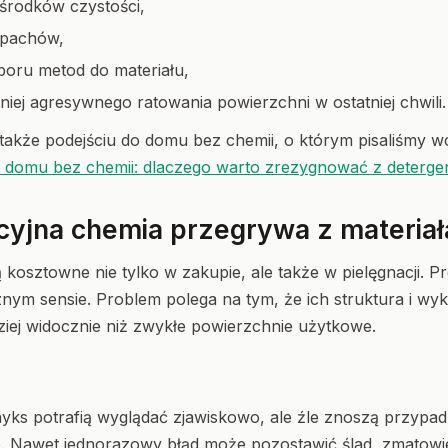
środków czystości,
apachów,
oru metod do materiału,
mniej agresywnego ratowania powierzchni w ostatniej chwili.
 także podejściu do domu bez chemii, o którym pisaliśmy w
 domu bez chemii: dlaczego warto zrezygnować z deterge
cyjna chemia przegrywa z materia
kosztowne nie tylko w zakupie, ale także w pielęgnacji. P
znym sensie. Problem polega na tym, że ich struktura i wy
iej widocznie niż zwykłe powierzchnie użytkowe.
yks potrafią wyglądać zjawiskowo, ale źle znoszą przyp
e. Nawet jednorazowy błąd może pozostawić ślad, zmatowie