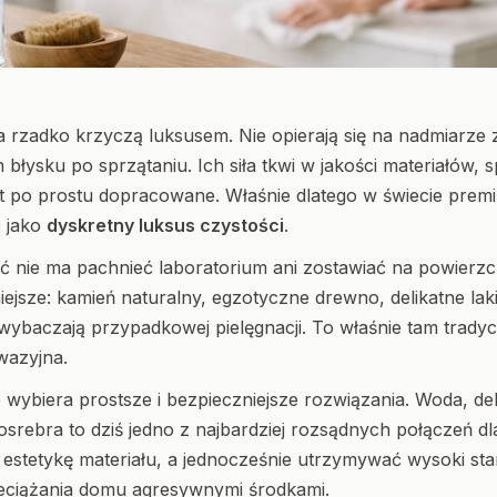
a rzadko krzyczą luksusem. Nie opierają się na nadmiarze
błysku po sprzątaniu. Ich siła tkwi w jakości materiałów, 
st po prostu dopracowane. Właśnie dlatego w świecie prem
ć jako
dyskretny luksus czystości
.
ć nie ma pachnieć laboratorium ani zostawiać na powierzc
ejsze: kamień naturalny, egzotyczne drewno, delikatne laki
e wybaczają przypadkowej pielęgnacji. To właśnie tam trad
wazyjna.
 wybiera prostsze i bezpieczniejsze rozwiązania. Woda, d
osrebra to dziś jedno z najbardziej rozsądnych połączeń dla
estetykę materiału, a jednocześnie utrzymywać wysoki sta
zeciążania domu agresywnymi środkami.