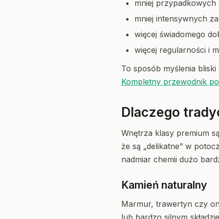
mniej przypadkowych 
mniej intensywnych z
więcej świadomego dob
więcej regularności i 
To sposób myślenia bliski
Kompletny przewodnik po
Dlaczego trady
Wnętrza klasy premium są 
że są „delikatne” w potoc
nadmiar chemii dużo bardz
Kamień naturalny
Marmur, trawertyn czy on
lub bardzo silnym składzi