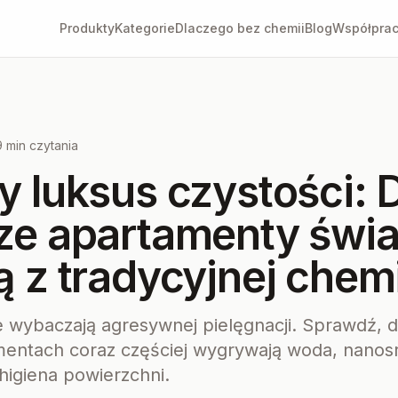
Produkty
Kategorie
Dlaczego bez chemii
Blog
Współpra
9 min czytania
y luksus czystości: 
ze apartamenty świa
ą z tradycyjnej chem
 wybaczają agresywnej pielęgnacji. Sprawdź, 
entach coraz częściej wygrywają woda, nanosr
higiena powierzchni.