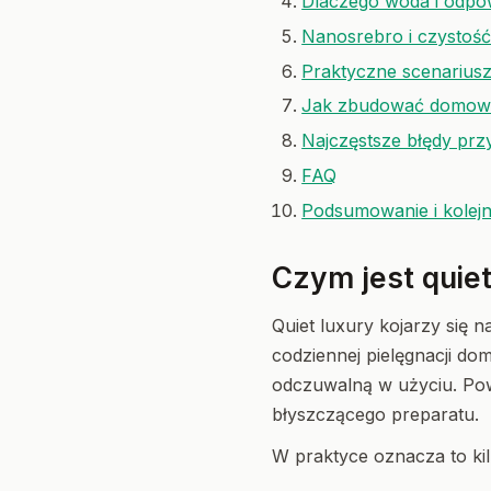
Dlaczego woda i odpow
Nanosrebro i czystość 
Praktyczne scenarius
Jak zbudować domowy 
Najczęstsze błędy prz
FAQ
Podsumowanie i kolej
Czym jest quie
Quiet luxury kojarzy się n
codziennej pielęgnacji do
odczuwalną w użyciu. Powi
błyszczącego preparatu.
W praktyce oznacza to kil