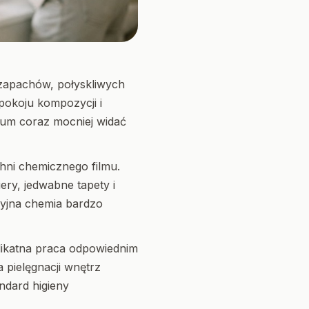
 zapachów, połyskliwych
spokoju kompozycji i
ium coraz mocniej widać
hni chemicznego filmu.
ery, jedwabne tapety i
ycyjna chemia bardzo
elikatna praca odpowiednim
 pielęgnacji wnętrz
ndard higieny