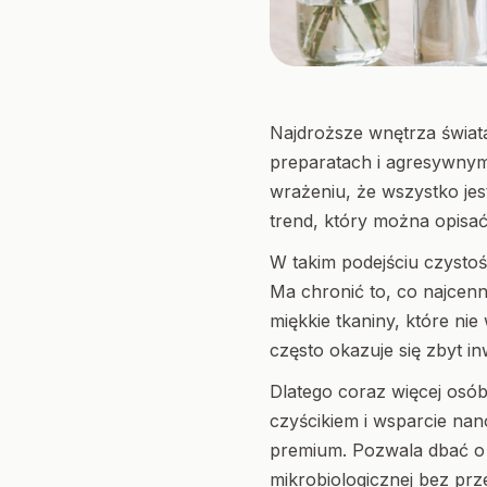
Najdroższe wnętrza świat
preparatach i agresywnym 
wrażeniu, że wszystko je
trend, który można opisa
W takim podejściu czystoś
Ma chronić to, co najcenni
miękkie tkaniny, które ni
często okazuje się zbyt in
Dlatego coraz więcej osób
czyścikiem i wsparcie nan
premium. Pozwala dbać o 
mikrobiologicznej bez pr