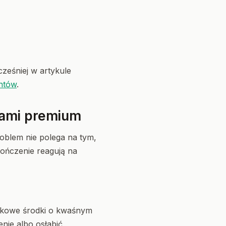
cześniej w artykule
ntów
.
łami premium
roblem nie polega na tym,
kończenie reagują na
adkowe środki o kwaśnym
nie albo osłabić