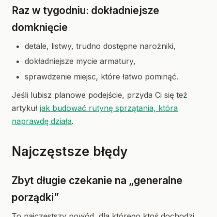
Raz w tygodniu: dokładniejsze
domknięcie
detale, listwy, trudno dostępne narożniki,
dokładniejsze mycie armatury,
sprawdzenie miejsc, które łatwo pominąć.
Jeśli lubisz planowe podejście, przyda Ci się też
artykuł
jak budować rutynę sprzątania, która
naprawdę działa
.
Najczęstsze błędy
Zbyt długie czekanie na „generalne
porządki”
To najczęstszy powód, dla którego ktoś dochodzi