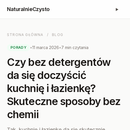
NaturalnieCzysto
STRONA GŁÓWNA
/
BLOG
•
11 marca 2026
•
7 min czytania
PORADY
Czy bez detergentów
da się doczyścić
kuchnię i łazienkę?
Skuteczne sposoby bez
chemii
Tak, kuchnię i łazienkę da się skutecznie