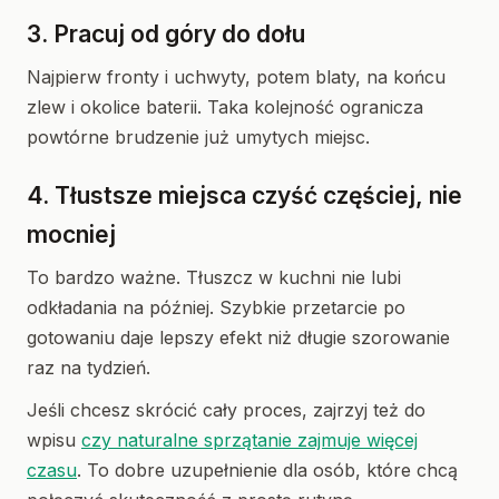
3. Pracuj od góry do dołu
Najpierw fronty i uchwyty, potem blaty, na końcu
zlew i okolice baterii. Taka kolejność ogranicza
powtórne brudzenie już umytych miejsc.
4. Tłustsze miejsca czyść częściej, nie
mocniej
To bardzo ważne. Tłuszcz w kuchni nie lubi
odkładania na później. Szybkie przetarcie po
gotowaniu daje lepszy efekt niż długie szorowanie
raz na tydzień.
Jeśli chcesz skrócić cały proces, zajrzyj też do
wpisu
czy naturalne sprzątanie zajmuje więcej
czasu
. To dobre uzupełnienie dla osób, które chcą